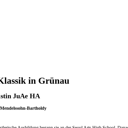
 Klassik in Grünau
istin JuAe HA
, Mendelssohn-Bartholdy
lerische Ausbildung begann sie an der Seoul Arts High School. Danach