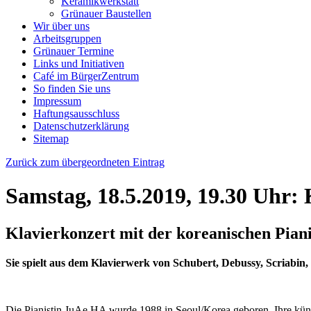
Keramikwerkstatt
Grünauer Baustellen
Wir über uns
Arbeitsgruppen
Grünauer Termine
Links und Initiativen
Café im BürgerZentrum
So finden Sie uns
Impressum
Haftungsausschluss
Datenschutzerklärung
Sitemap
Zurück zum übergeordneten Eintrag
Samstag, 18.5.2019, 19.30 Uhr:
Klavierkonzert mit der koreanischen Pian
Sie
spielt aus dem Klavierwerk von Schubert, Debussy, Scriabin
Die Pianistin JuAe HA wurde 1988 in Seoul/Korea geboren. Ihre künst